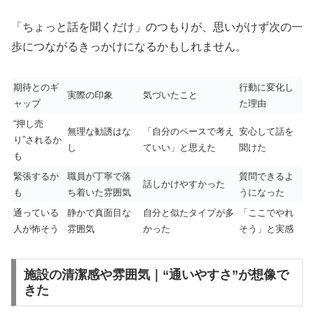
「ちょっと話を聞くだけ」のつもりが、思いがけず次の一
歩につながるきっかけになるかもしれません。
期待とのギ
行動に変化し
実際の印象
気づいたこと
ャップ
た理由
“押し売
無理な勧誘はな
「自分のペースで考え
安心して話を
り”されるか
し
ていい」と思えた
聞けた
も
緊張するか
職員が丁寧で落
質問できるよ
話しかけやすかった
も
ち着いた雰囲気
うになった
通っている
静かで真面目な
自分と似たタイプが多
「ここでやれ
人が怖そう
雰囲気
かった
そう」と実感
施設の清潔感や雰囲気｜“通いやすさ”が想像で
きた