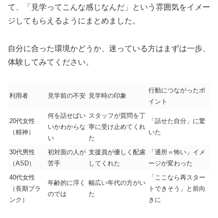
て、「見学ってこんな感じなんだ」という雰囲気をイメー
ジしてもらえるようにまとめました。
自分に合った環境かどうか、迷っている方はまずは一歩、
体験してみてください。
行動につながったポ
利用者
見学前の不安
見学時の印象
イント
何を話せばい
スタッフが質問を丁
20代女性
「話せた自分」に驚
いかわからな
寧に受け止めてくれ
（精神）
いた
い
た
30代男性
初対面の人が
支援員が優しく配慮
「通所＝怖い」イメ
（ASD）
苦手
してくれた
ージが変わった
40代女性
「ここなら再スター
年齢的に浮く
幅広い年代の方がい
（長期ブラ
トできそう」と前向
のでは
た
ンク）
きに