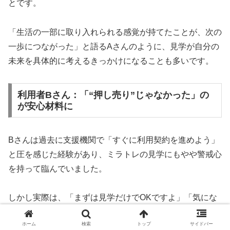
とです。
「生活の一部に取り入れられる感覚が持てたことが、次の
一歩につながった」と語るAさんのように、見学が自分の
未来を具体的に考えるきっかけになることも多いです。
利用者Bさん：「“押し売り”じゃなかった」の
が安心材料に
Bさんは過去に支援機関で「すぐに利用契約を進めよう」
と圧を感じた経験があり、ミラトレの見学にもやや警戒心
を持って臨んでいました。
しかし実際は、「まずは見学だけでOKですよ」「気にな
ったらまたお話ししましょう」といった、利用者のペース
ホーム
検索
トップ
サイドバー
を尊重する対応にほっとしたそうです。