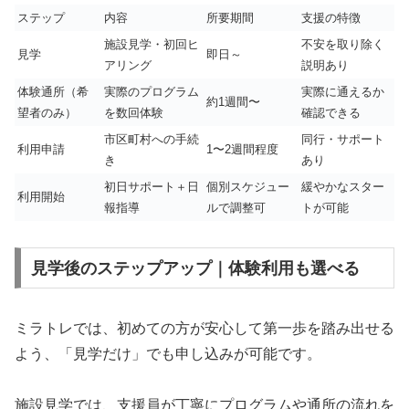
ステップ
内容
所要期間
支援の特徴
施設見学・初回ヒ
不安を取り除く
見学
即日～
アリング
説明あり
体験通所（希
実際のプログラム
実際に通えるか
約1週間〜
望者のみ）
を数回体験
確認できる
市区町村への手続
同行・サポート
利用申請
1〜2週間程度
き
あり
初日サポート＋日
個別スケジュー
緩やかなスター
利用開始
報指導
ルで調整可
トが可能
見学後のステップアップ｜体験利用も選べる
ミラトレでは、初めての方が安心して第一歩を踏み出せる
よう、「見学だけ」でも申し込みが可能です。
施設見学では、支援員が丁寧にプログラムや通所の流れを