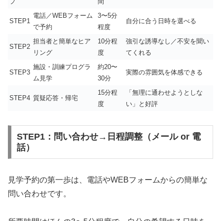
プ
間
電話／WEBフォーム
3〜5分
STEP1
自分に合う日時を選べる
で予約
程度
担当者と簡単なヒア
10分程
強引な誘導なし／不安を聞い
STEP2
リング
度
てくれる
施設・訓練プログラ
約20〜
STEP3
実際の雰囲気を体感できる
ム見学
30分
15分程
「無理に通わせようとしな
STEP4
質疑応答・帰宅
度
い」と好評
STEP1：問い合わせ→日程調整（メール or 電
話）
見学予約の第一歩は、電話やWEBフォームからの簡単な
問い合わせです。